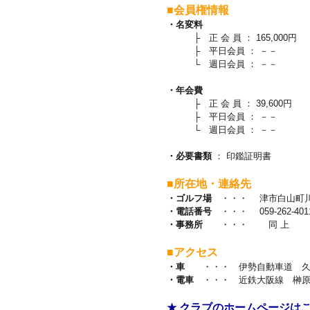
■会員権情報
・名変料
├ 正 会 員 ： 165,000円
├ 平日会員 ： －－
└ 週日会員 ： －－
・年会費
├ 正 会 員 ： 39,600円
├ 平日会員 ： －－
└ 週日会員 ： －－
・必要書類
： 印鑑証明書
■所在地・連絡先
・ゴルフ場
・・・ 津市白山町川口
・電話番号
・・・ 059-262-401
・事務所
・・・ 同 上
■アクセス
・車
・・・ 伊勢自動車道 久居
・電車
・・・ 近鉄大阪線 榊原
★ クラブのホームページは