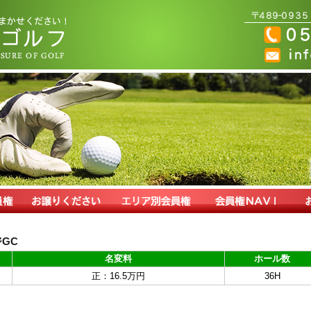
GC
名変料
ホール数
正：16.5万円
36H