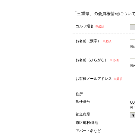
「三重県」の会員権情報につい
ゴルフ場名
※必須
お名前（漢字）
※必須
例)
お名前（ひらがな）
※必須
例)
お客様メールアドレス
※必須
住所
郵便番号
例：
都道府県
市区町村/番地
アパート名など