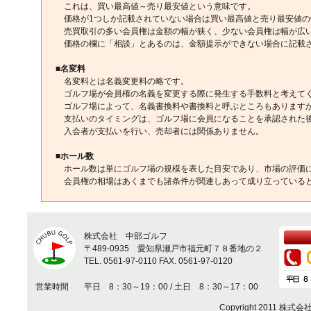
これは、買い最高値～売り最安値という意味です。
価格が1つしか記載されていない場合は買い最高値と売り最安値の
売買取引の多い会員権は金額の幅が狭く、少ない会員権は幅が広
価格の欄に「相談」とあるのは、金額提示ができない場合に記載
■名変料
名変料とは名義変更料の略です。
ゴルフ場が会員権の名義を変更する際に発生する手数料と考えて
ゴルフ場によって、名義書換料や書換料と呼ぶところもあります
支払いのタイミングは、ゴルフ場に会員になることを承認された
入会者が支払いを行い、売却者には関係ありません。
■ホール数
ホール数は単にゴルフ場の規模を表した目安であり、市場の評価
会員権の相場はあくまでも諸条件が関連しあって成り立っている
株式会社 中部ゴルフ
〒489-0935 愛知県瀬戸市福元町７８番地の２
TEL. 0561-97-0110 FAX. 0561-97-0120
営業時間
平日 8：30～19：00 / 土日 8：30～17：00
Copyright 2011 株式会社中